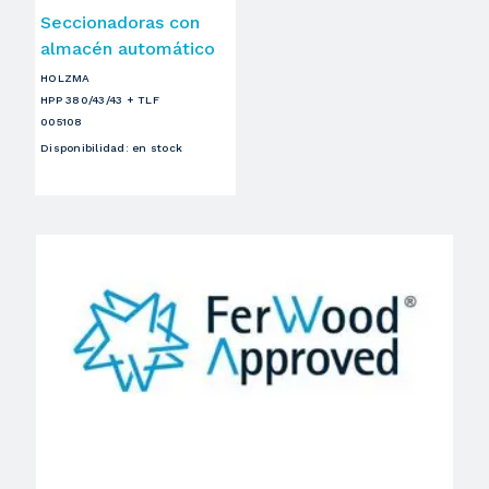
Seccionadoras con
almacén automático
HOLZMA
HPP 380/43/43 + TLF
005108
Disponibilidad
:
en stock