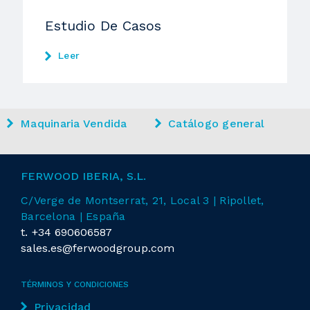
Estudio De Casos
Leer
Maquinaria Vendida
Catálogo general
FERWOOD IBERIA, S.L.
C/Verge de Montserrat, 21, Local 3 | Ripollet,
Barcelona | España
t.
+34 690606587
sales.es@ferwoodgroup.com
TÉRMINOS Y CONDICIONES
Privacidad