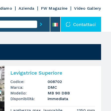
diamo
Azienda
FW Magazine
Video Gallery
Contattaci
Levigatrice Superiore
Codice:
008702
Marca:
DMC
Modello:
MB 90 DBB
Disponibilità:
immediata
Larghezza max. lavorabile
1350 mm