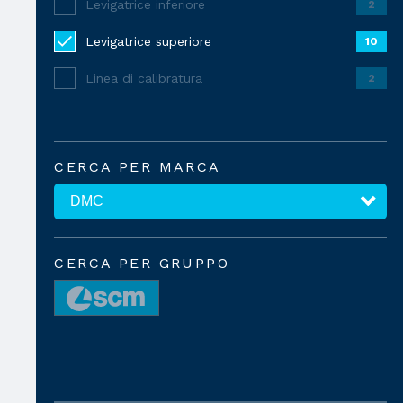
Levigatrice inferiore
2
Levigatrice superiore
10
Linea di calibratura
2
CERCA PER MARCA
CERCA PER GRUPPO