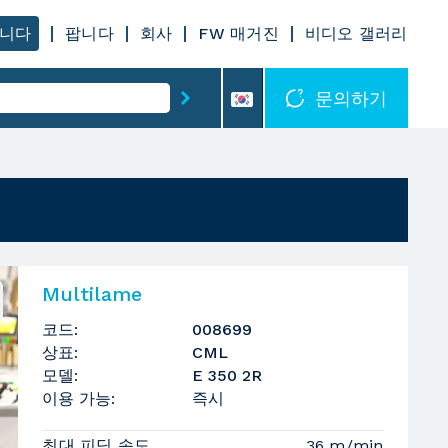
니다
팝니다
회사
FW 매거진
비디오 갤러리
문의하기
Multilame
코드:
008699
상표:
CML
모델:
E 350 2R
이용 가능:
즉시
최대 피딩 속도
36 m/min