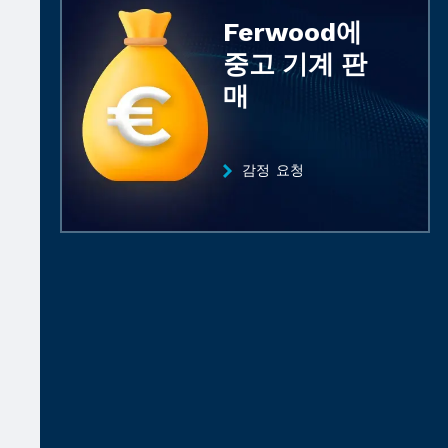
Ferwood에
중고 기계 판
매
감정 요청