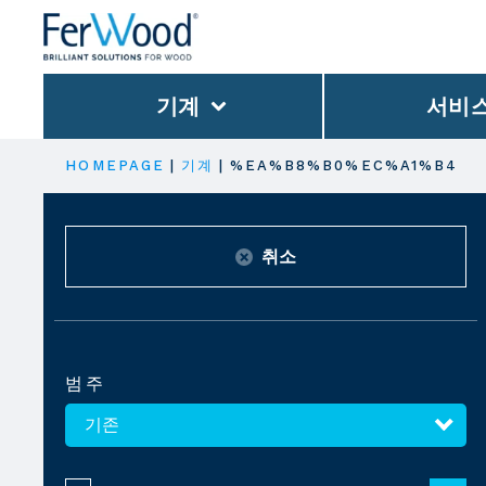
기계
서비
HOMEPAGE
|
기계
|
%EA%B8%B0%EC%A1%B4
취소
범주