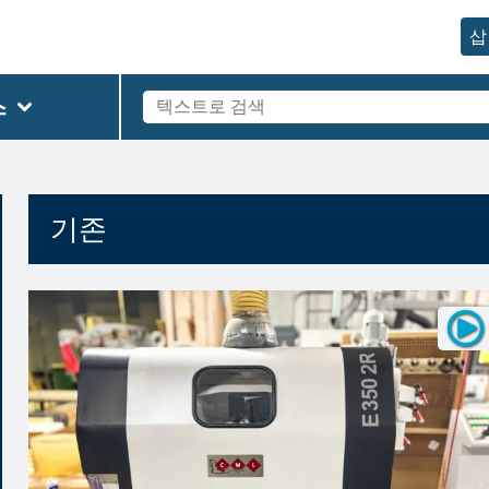
삽
스
기존