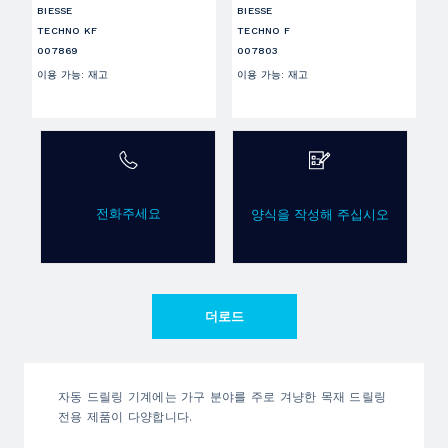
BIESSE
BIESSE
TECHNO KF
TECHNO F
007869
007803
이용 가능
:
재고
이용 가능
:
재고
전화주세요
양식을 작성해 주십시오
더로드
자동 드릴링 기계에는 가구 분야를 주로 겨냥한 목재 드릴링
전용 제품이 다양합니다.