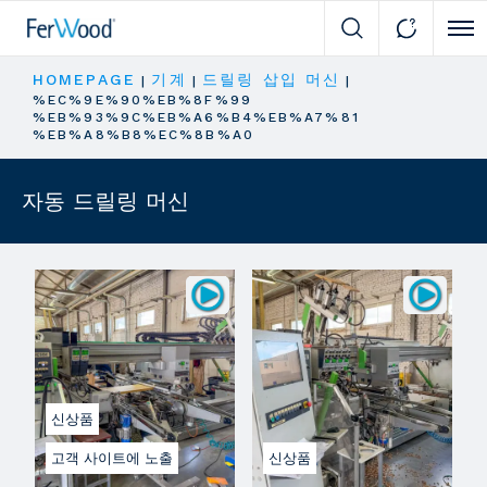
Cli
HOMEPAGE
기계
드릴링 삽입 머신
|
|
|
%EC%9E%90%EB%8F%99
%EB%93%9C%EB%A6%B4%EB%A7%81
%EB%A8%B8%EC%8B%A0
자동 드릴링 머신
신상품
고객 사이트에 노출
신상품