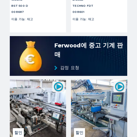
BST 500 D
TECHNO FDT
008687
008601
이용 가능
:
재고
이용 가능
:
재고
Ferwood에 중고 기계 판
매
감정 요청
할인
할인