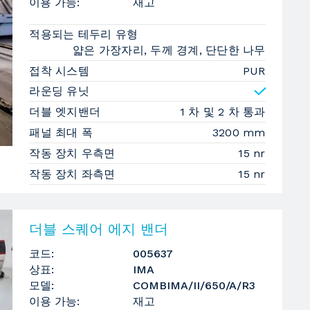
이용 가능:
재고
적용되는 테두리 유형
얇은 가장자리, 두께 경계, 단단한 나무
접착 시스템
PUR
라운딩 유닛
더블 엣지밴더
1 차 및 2 차 통과
패널 최대 폭
3200 mm
작동 장치 우측면
15 nr
작동 장치 좌측면
15 nr
더블 스퀘어 에지 밴더
코드:
005637
상표:
IMA
모델:
COMBIMA/II/650/A/R3
이용 가능:
재고