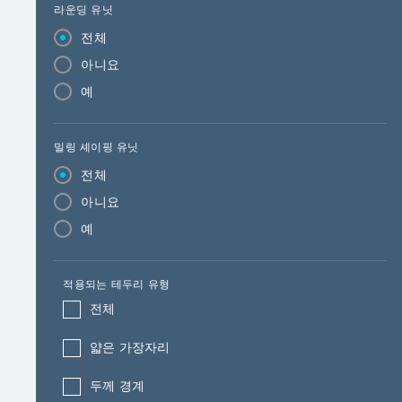
라운딩 유닛
전체
아니요
예
밀링 셰이핑 유닛
전체
아니요
예
적용되는 테두리 유형
전체
얇은 가장자리
두께 경계