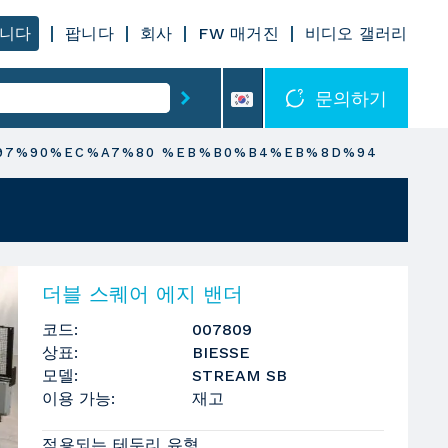
니다
팝니다
회사
FW 매거진
비디오 갤러리
문의하기
97%90%EC%A7%80 %EB%B0%B4%EB%8D%94
더블 스퀘어 에지 밴더
코드:
007809
상표:
BIESSE
모델:
STREAM SB
이용 가능:
재고
적용되는 테두리 유형