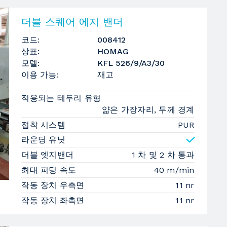
더블 스퀘어 에지 밴더
코드:
008412
상표:
HOMAG
모델:
KFL 526/9/A3/30
이용 가능:
재고
적용되는 테두리 유형
얇은 가장자리, 두께 경계
접착 시스템
PUR
라운딩 유닛
더블 엣지밴더
1 차 및 2 차 통과
최대 피딩 속도
40 m/min
작동 장치 우측면
11 nr
작동 장치 좌측면
11 nr