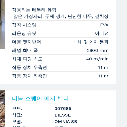
적용되는 테두리 유형
얇은 가장자리, 두께 경계, 단단한 나무, 겉치장
접착 시스템
EVA
라운딩 유닛
아니요
더블 엣지밴더
1 차 및 2 차 통과
패널 최대 폭
2800 mm
최대 피딩 속도
40 m/min
작동 장치 우측면
11 nr
작동 장치 좌측면
11 nr
더블 스퀘어 에지 밴더
코드:
007685
상표:
BIESSE
모델:
OMNIA SB