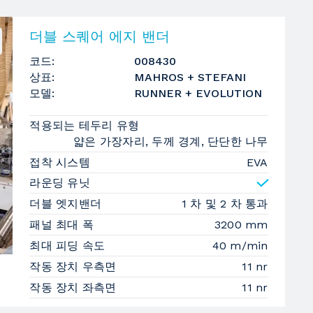
더블 스퀘어 에지 밴더
코드:
008430
상표:
MAHROS + STEFANI
모델:
RUNNER + EVOLUTION
적용되는 테두리 유형
얇은 가장자리, 두께 경계, 단단한 나무
접착 시스템
EVA
라운딩 유닛
더블 엣지밴더
1 차 및 2 차 통과
패널 최대 폭
3200 mm
최대 피딩 속도
40 m/min
작동 장치 우측면
11 nr
작동 장치 좌측면
11 nr