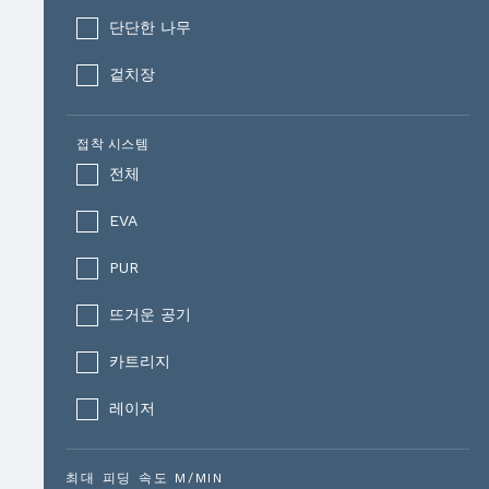
단단한 나무
겉치장
접착 시스템
전체
EVA
PUR
뜨거운 공기
카트리지
레이저
최대 피딩 속도 M/MIN