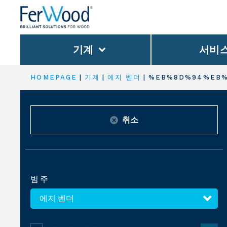
기계
서비
HOMEPAGE
|
기계
|
에지 벤더
|
%EB%8D%94%EB%
취소
범주