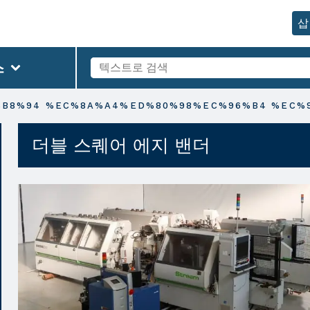
삽
스
B8%94 %EC%8A%A4%ED%80%98%EC%96%B4 %EC%
더블 스퀘어 에지 밴더