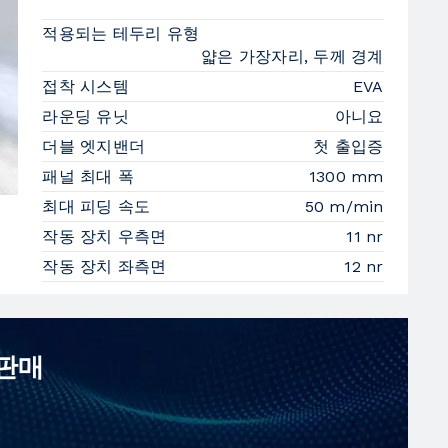
적용되는 테두리 유형
얇은 가장자리, 두께 경계
접착 시스템
EVA
라운딩 유닛
아니요
더블 엣지밴더
첫 출입증
패널 최대 폭
1300 mm
최대 피딩 속도
50 m/min
작동 장치 우측면
11 nr
작동 장치 좌측면
12 nr
 판매