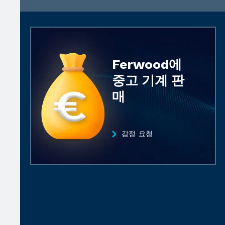
Ferwood에
중고 기계 판
매
감정 요청