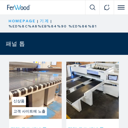
Cli
HOMEPAGE
기계
|
|
%ED%8C%A8%EB%84%90 %ED%86%B1
패널 톱
신상품
고객 사이트에 노출