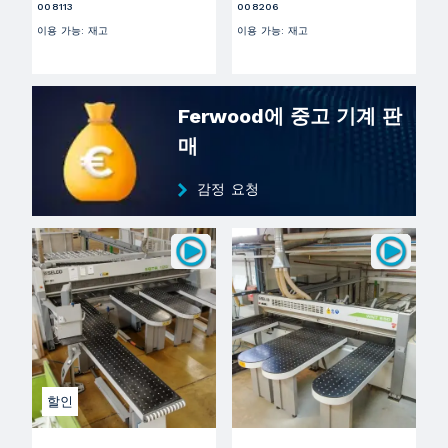
008113
008206
이용 가능
:
재고
이용 가능
:
재고
Ferwood에 중고 기계 판
매
감정 요청
할인