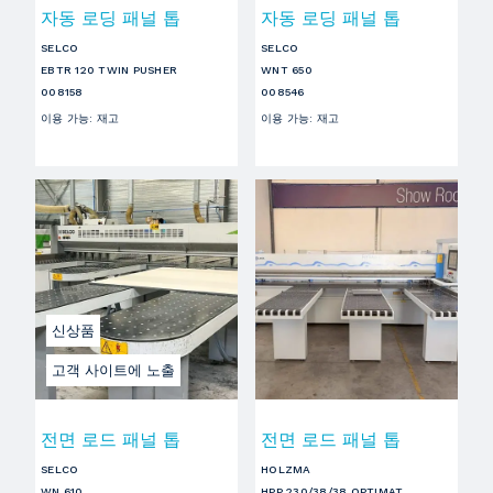
자동 로딩 패널 톱
자동 로딩 패널 톱
SELCO
SELCO
EBTR 120 TWIN PUSHER
WNT 650
008158
008546
이용 가능
:
재고
이용 가능
:
재고
신상품
고객 사이트에 노출
전면 로드 패널 톱
전면 로드 패널 톱
SELCO
HOLZMA
WN 610
HPP 230/38/38 OPTIMAT