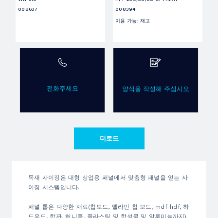
008637
008394
이용 가능
:
재고
전화주세요
양식을 작성해 주십시오
더로드
목재 사이징은 대형 상업용 패널에서 맞춤형 패널을 얻는 사
이징 시스템입니다.
패널 톱은 다양한 재료(칩보드, 멜라민 칩 보드, mdf-hdf, 하
드우드, 합판, 허니콤, 플라스틱 및 합성물 및 알루미늄까지)