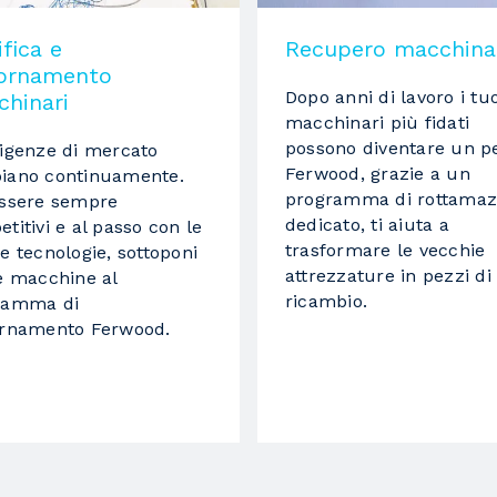
fica e
Recupero macchina
1
iornamento
Dopo anni di lavoro i tuo
hinari
macchinari più fidati
rettifiche
possono diventare un p
igenze di mercato
Ferwood, grazie a un
iano continuamente.
programma di rottamaz
essere sempre
dedicato, ti aiuta a
titivi e al passo con le
2.2 KW
trasformare le vecchie
e tecnologie, sottoponi
attrezzature in pezzi di
e macchine al
11300 RPM
ricambio.
ramma di
ornamento Ferwood.
1