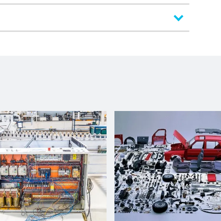
Bordatrice Singola
8 mm
60 mm
0.4 mm
15 mm
18 m/min
cinghia gommata