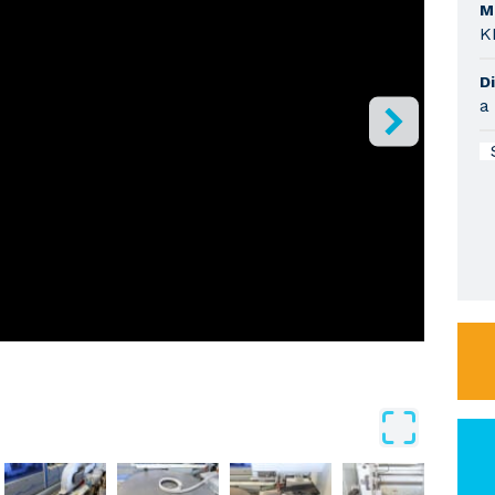
M
K
Di
a