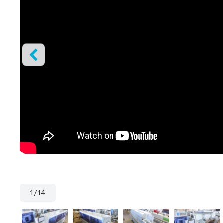
1
/
14