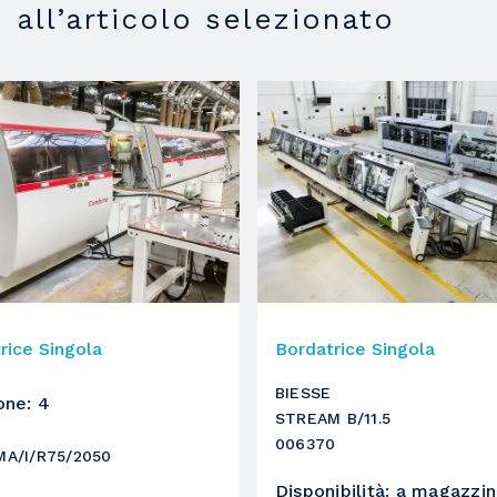
i all’articolo selezionato
4
6
intestatore
rice Singola
Bordatrice Singola
2
BIESSE
one
:
4
STREAM B/11.5
006370
A/I/R75/2050
3
Disponibilità
:
a magazzi