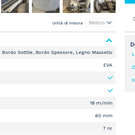
Unità di misura
D
Bordo Sottile, Bordo Spessore, Legno Massello
L
EVA
Z
S
18 m/min
60 mm
7 nr