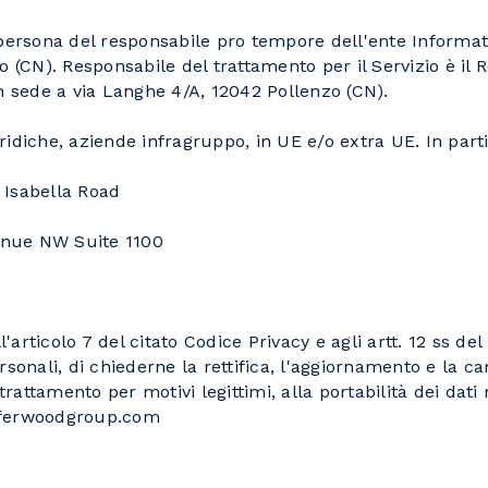
a persona del responsabile pro tempore dell'ente Infor
o (CN). Responsabile del trattamento per il Servizio è i
sede a via Langhe 4/A, 12042 Pollenzo (CN).
idiche, aziende infragruppo, in UE e/o extra UE. In parti
 Isabella Road
enue NW Suite 1100
 all'articolo 7 del citato Codice Privacy e agli artt. 12 s
ersonali, di chiederne la rettifica, l'aggiornamento e la c
trattamento per motivi legittimi, alla portabilità dei dati 
y@ferwoodgroup.com