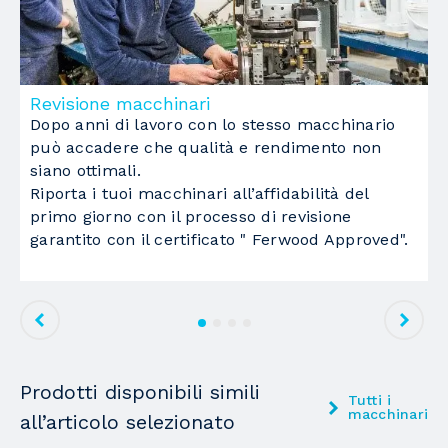
Piano di lavoro
a barre con ventose
nr. barre con ventosa
8
Revisione macchinari
M
Con posizionamento da CN
Dopo anni di lavoro con lo stesso macchinario
L
può accadere che qualità e rendimento non
c
Ventose per la tenuta del pezzo in lavorazione
siano ottimali.
a
Riporta i tuoi macchinari all’affidabilità del
t
nr. ventose
32
primo giorno con il processo di revisione
F
garantito con il certificato " Ferwood Approved".
con posizionamento da CN
Pompa per il vuoto
Nr. Pompe
2
Singola capacità
244 m3/h
Prodotti disponibili simili
Tutti i
macchinari
Gruppo operatori foratori
1
all’articolo selezionato