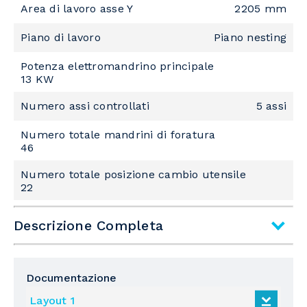
Area di lavoro asse Y
2205 mm
Piano di lavoro
Piano nesting
Potenza elettromandrino principale
13 KW
Numero assi controllati
5 assi
Numero totale mandrini di foratura
46
Numero totale posizione cambio utensile
22
Descrizione Completa
Sottofamiglia
Centro di lavoro con piano NESTING
Documentazione
Tipologia di Lavorazione
Layout 1
Foratura, Fresatura