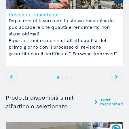
Materiale
in bachelite
Pompa per il vuoto
Revisione macchinari
M
Dopo anni di lavoro con lo stesso macchinario
L
Nr. Pompe
2
può accadere che qualità e rendimento non
c
siano ottimali.
a
Singola capacità
250 m3/h
Riporta i tuoi macchinari all’affidabilità del
t
primo giorno con il processo di revisione
F
Gruppo operatori foratori
2
garantito con il certificato " Ferwood Approved".
1
gruppo
superiore
Mandrini per forature verticali
36
Prodotti disponibili simili
Mandrini per forature orizzontali in direzione
Tutti i
X
macchinari
all’articolo selezionato
0
Mandrini per forature orizzontali in direzione
Y