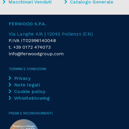
Macchinari Venduti
Catalogo Generale
Nr. assi controllati
5
Cambio utensile automatico
FERWOOD S.P.A.
Sistema di raffreddamento a liquido
Via Langhe 4/A | 12042 Pollenzo (CN)
Potenza motore
13 kw
P.IVA IT02996140048
t.
+39 0172 474073
Nr. giri/min
24000 RPM
info@ferwoodgroup.com
Magazzino utensili
1
TERMINI E CONDIZIONI
1
Privacy
Note legali
Nr. posizioni
22
Cookie policy
Utensile
Whistleblowing
posizionato sulla parte posteriore della
macchina
PREMI E RICONOSCIMENTI
Sistema di controllo
WINDOWS