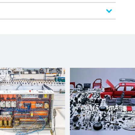
Centro di lavoro con piano NESTING
Foratura, Fresatura
4300 mm
2200 mm
2
Nesting
1
4300 mm