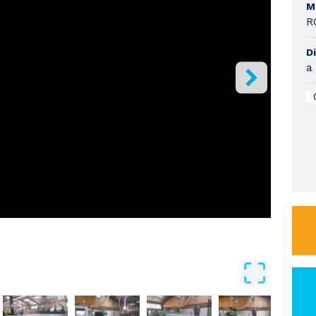
M
R
Di
a