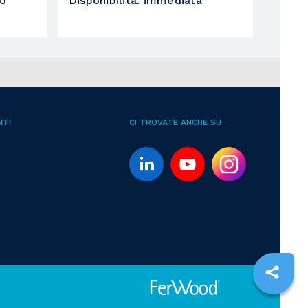
no
Disponibilità
:
immediata
NTI
CI TROVATE ANCHE SU