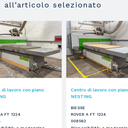
i all’articolo selezionato
30
6
4
1
superiore
4
 di lavoro con piano
Centro di lavoro con pian
ING
NESTING
12 kw
BIESSE
1
A FT 1224
ROVER A FT 1224
4
008562