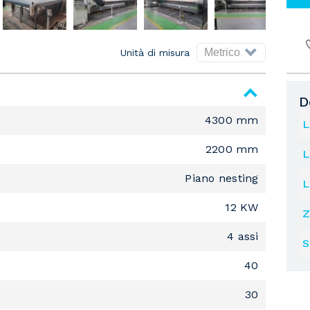
Unità di misura
D
4300 mm
L
2200 mm
L
Piano nesting
L
12 KW
Z
4 assi
S
40
30