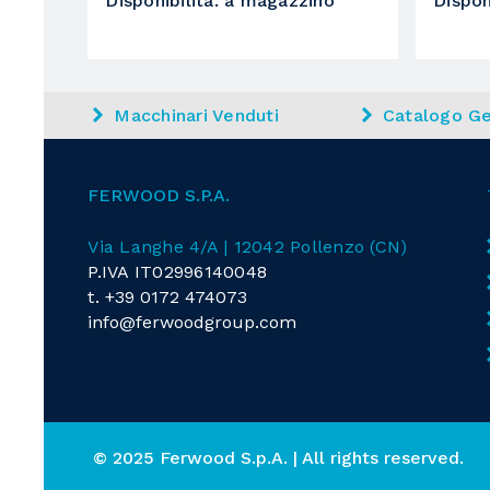
Disponibilità
:
a magazzino
Dispon
Gruppo
Gruppo
Diametro max. utensile
Macchinari Venduti
Catalogo Ge
Magazzino utensili
1
FERWOOD S.P.A.
Nr. posizioni
Via Langhe 4/A | 12042 Pollenzo (CN)
P.IVA IT02996140048
Utensile
po
t.
+39 0172 474073
info@ferwoodgroup.com
2
Nr. posizioni
Utensile
© 2025 Ferwood S.p.A. | All rights reserved.
Software di programmazione macchina