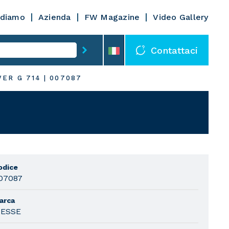
diamo
Azienda
FW Magazine
Video Gallery
Contattaci
VER G 714
|
007087
odice
07087
arca
IESSE