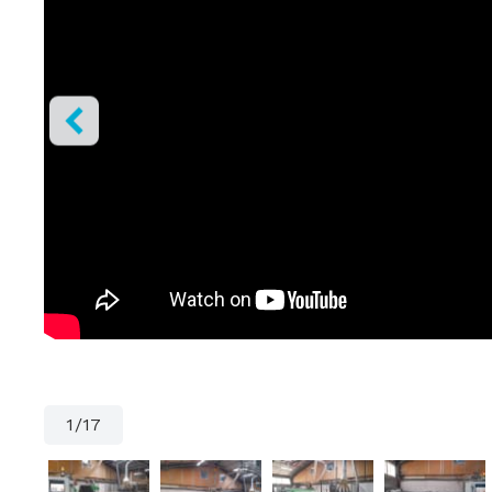
1
/
17