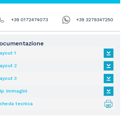
+39 0172474073
+39 3279347250
ocumentazione
ayout 1
ayout 2
ayout 3
ip Immagini
cheda tecnica