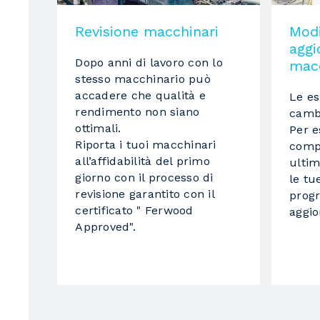
Lunghezza
Revisione macchinari
Modi
Materiale
agg
Dopo anni di lavoro con lo
Sistema automatico di carico pannelli
macc
stesso macchinario può
Sistema automatico di scarico pannelli
accadere che qualità e
Le es
rendimento non siano
camb
Con
ottimali.
Per 
Riporta i tuoi macchinari
compe
Pompa per il vuoto
all’affidabilità del primo
ultim
giorno con il processo di
le tu
Nr. Pompe
revisione garantito con il
prog
certificato " Ferwood
aggi
Singola capacità
Approved".
Gruppo operatori foratori
1
gruppo