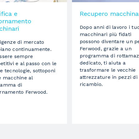
2200 mm
fica e
Recupero macchina
in bachelite
iornamento
Dopo anni di lavoro i tuo
hinari
macchinari più fidati
possono diventare un p
igenze di mercato
Ferwood, grazie a un
iano continuamente.
Transfer motorizzato
programma di rottamaz
essere sempre
dedicato, ti aiuta a
titivi e al passo con le
trasformare le vecchie
e tecnologie, sottoponi
attrezzature in pezzi di
e macchine al
2
ricambio.
ramma di
ornamento Ferwood.
300 m3/h
1
superiore