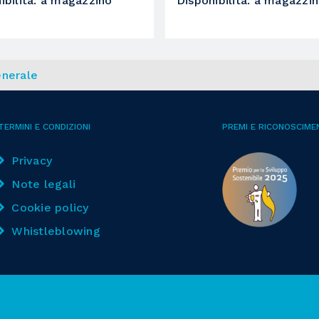
ibilità
:
a magazzino
Disponibilità
:
a magazzi
superiore
fisso per eseguire canali in direzione X
120 mm
nerale
2
TERMINI E CONDIZIONI
PREMI E RICONOSCIME
22
Privacy
Note legali
sizionato sulla parte posteriore della macchina
Cookie policy
Whistleblowing
8
posizionato sulla testa operatrice
BIESSEWORKS