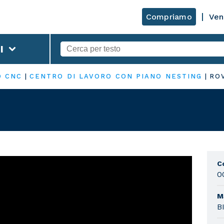
Compriamo
Ven
I
O CNC
|
CENTRO DI LAVORO CON PIANO NESTING
|
RO
C
0
M
B