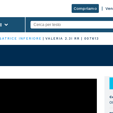
Compriamo
Ven
I
GATRICE INFERIORE
|
VALERIA 2.3I RR
|
007613
C
0