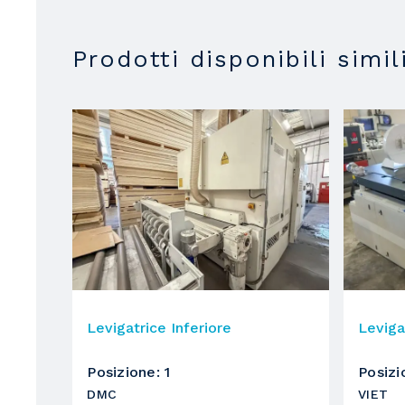
Prodotti disponibili simil
Levigatrice Inferiore
Leviga
Posizione
:
1
Posizi
DMC
VIET