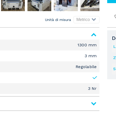
Unità di misura
D
1300 mm
L
3 mm
Z
Regolabile
S
3 Nr
Levigatrice Inferiore