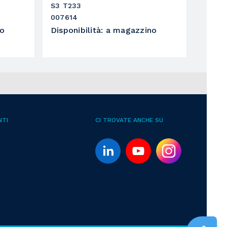
S3 T233
007614
no
Disponibilità
:
a magazzino
NTI
CI TROVATE ANCHE SU