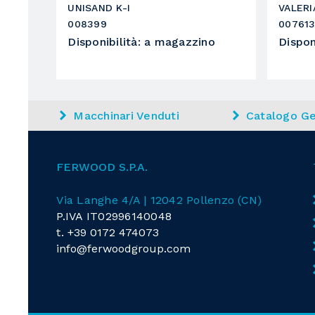
UNISAND K-I
VALERI
008399
00761
Disponibilità
:
a magazzino
Dispon
Macchinari Venduti
Catalogo Ge
FERWOOD S.P.A.
Via Langhe 4/A | 12042 Pollenzo (CN)
P.IVA IT02996140048
t.
+39 0172 474073
info@ferwoodgroup.com