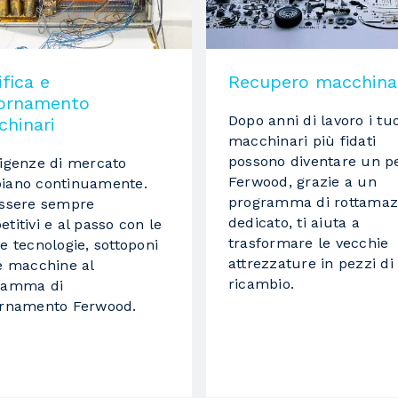
Levigatore
fica e
Recupero macchina
a nastro
iornamento
Dopo anni di lavoro i tuo
hinari
1445 RPM
macchinari più fidati
TOUCH SCREEN
possono diventare un p
igenze di mercato
Ferwood, grazie a un
iano continuamente.
programma di rottamaz
essere sempre
dedicato, ti aiuta a
titivi e al passo con le
40 Kw
trasformare le vecchie
e tecnologie, sottoponi
attrezzature in pezzi di
e macchine al
ricambio.
ramma di
ornamento Ferwood.