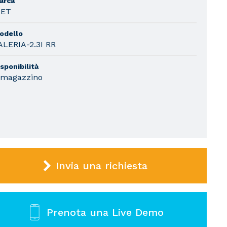
arca
IET
odello
ALERIA-2.3I RR
sponibilità
 magazzino
Invia una richiesta
Prenota una Live Demo