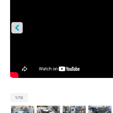
1
/
12