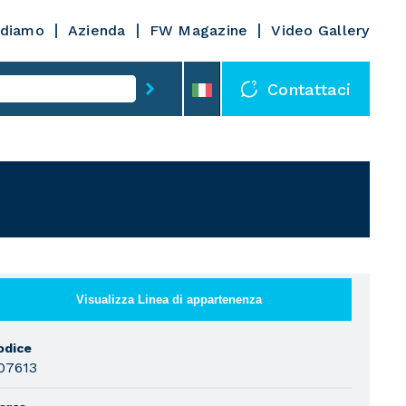
diamo
Azienda
FW Magazine
Video Gallery
Contattaci
Visualizza Linea di appartenenza
odice
07613