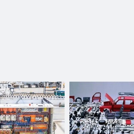
1
4 KW
3
Spazzola
inferiore
110
Levigatore
a nastro
1445 RPM