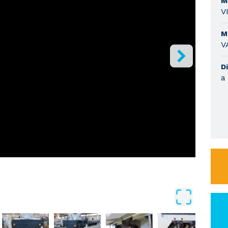
M
V
M
V
Di
a