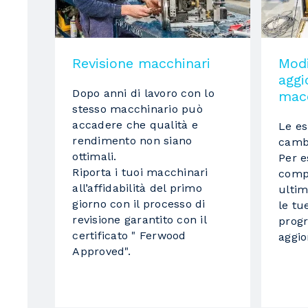
3
Gruppo
Revisione macchinari
Modi
Gruppo
agg
Dopo anni di lavoro con lo
macc
nr giri/min
stesso macchinario può
Sistema di controllo
accadere che qualità e
Le es
rendimento non siano
camb
Normativa per la sicurezza a marchio CE
ottimali.
Per 
Riporta i tuoi macchinari
compe
Potenza totale installata
all’affidabilità del primo
ultim
giorno con il processo di
le tu
revisione garantito con il
prog
certificato " Ferwood
aggi
Approved".