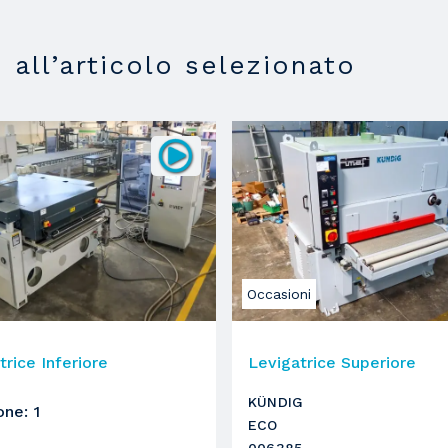
i all’articolo selezionato
Occasioni
trice Inferiore
Levigatrice Superiore
KÜNDIG
one
:
1
ECO
006385