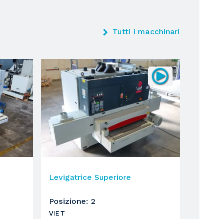
Tutti i macchinari
Levigatrice Superiore
Posizione
:
2
VIET