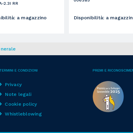
A-2.3I RR
3
ibilità
:
a magazzino
Disponibilità
:
a magazzi
nerale
TERMINI E CONDIZIONI
PREMI E RICONOSCIME
Privacy
Note legali
Cookie policy
Whistleblowing