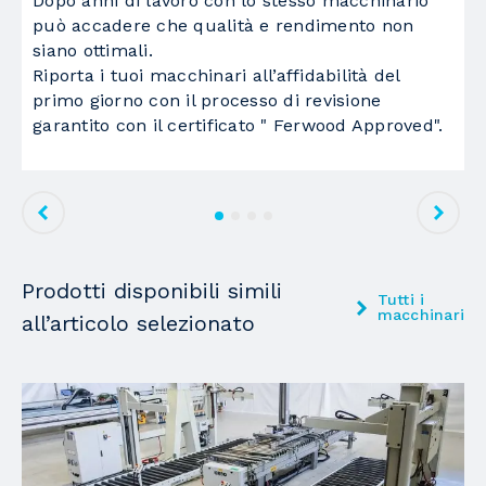
Dopo anni di lavoro con lo stesso macchinario
L
può accadere che qualità e rendimento non
c
siano ottimali.
a
Riporta i tuoi macchinari all’affidabilità del
t
primo giorno con il processo di revisione
F
garantito con il certificato " Ferwood Approved".
Prodotti disponibili simili
Tutti i
macchinari
all’articolo selezionato