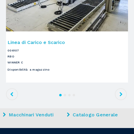
Linea di Carico e Scarico
L
006107
00
RBO
S
WINNER C
EV
Disponibilità
:
a magazzino
Di
Macchinari Venduti
Catalogo Generale