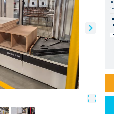
M
C
Di
i