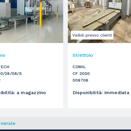
Visibili presso clienti
oio
Strettoio
TECH
COMIL
0/28/08/S
CF 2000
2
008706
ibilità
:
a magazzino
Disponibilità
:
immediata
nerale