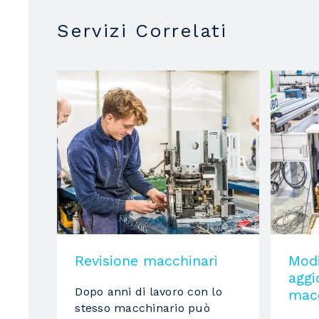
Lunghezza min. lavorabile
Servizi Correlati
Altezza min. lavorabile
Tappeto di avanzamento
con regolazione della velocità da CN
Sistema di controllo
Normativa di sicurezza a marchio CE
Potenza totale installata
Revisione macchinari
Modi
agg
Dopo anni di lavoro con lo
macc
stesso macchinario può