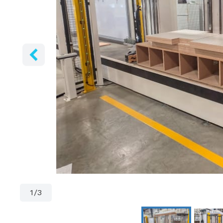
1
/
3