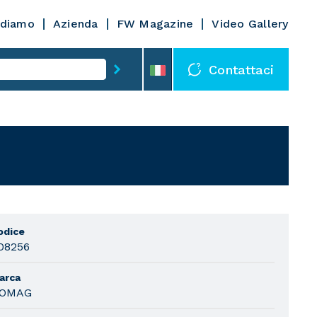
diamo
Azienda
FW Magazine
Video Gallery
Contattaci
odice
08256
arca
OMAG