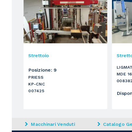
Strettoio
Strett
LIGMA
Posizione
:
9
MDE 16
PRIESS
00838
KP-CNC
007425
Dispon
Macchinari Venduti
Catalogo Ge