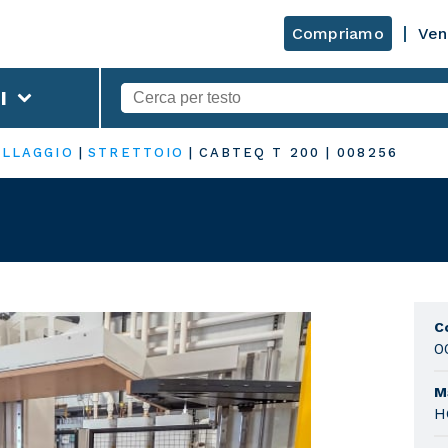
Compriamo
Ven
I
ALLAGGIO
|
STRETTOIO
|
CABTEQ T 200
|
008256
C
0
M
H