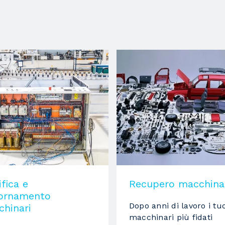
250 mm
220 mm
si
si
POWERTOUCH
si
7 Kw
fica e
Recupero macchina
iornamento
Dopo anni di lavoro i tuo
hinari
macchinari più fidati