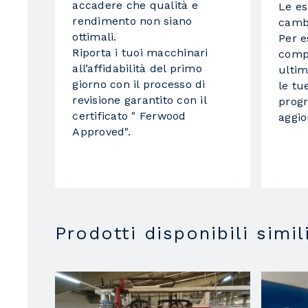
accadere che qualità e
Le es
rendimento non siano
camb
ottimali.
Per 
Riporta i tuoi macchinari
compe
all’affidabilità del primo
ultim
giorno con il processo di
le tu
revisione garantito con il
prog
certificato " Ferwood
aggi
Approved".
Prodotti disponibili simil