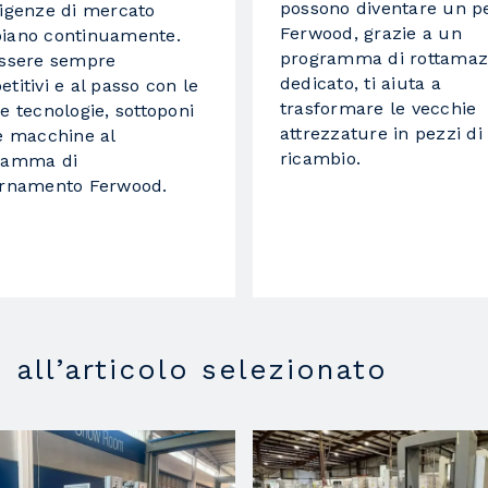
possono diventare un p
igenze di mercato
Ferwood, grazie a un
iano continuamente.
programma di rottamaz
essere sempre
dedicato, ti aiuta a
titivi e al passo con le
trasformare le vecchie
e tecnologie, sottoponi
attrezzature in pezzi di
e macchine al
ricambio.
ramma di
ornamento Ferwood.
i all’articolo selezionato