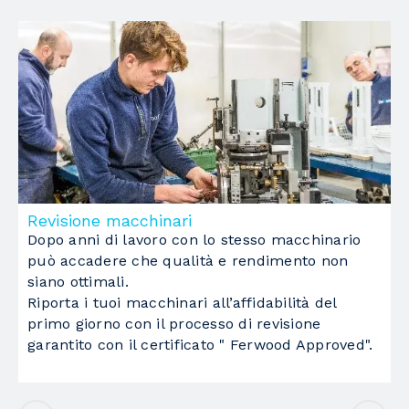
Normativa di sicurezza a marchio CE
si
Potenza totale installata
16 Kw
Revisione macchinari
M
Dopo anni di lavoro con lo stesso macchinario
L
può accadere che qualità e rendimento non
c
siano ottimali.
a
Riporta i tuoi macchinari all’affidabilità del
t
primo giorno con il processo di revisione
F
garantito con il certificato " Ferwood Approved".