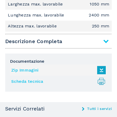
Larghezza max. lavorabile
1050 mm
Lunghezza max. lavorabile
2400 mm
Altezza max. lavorabile
250 mm
Descrizione Completa
Sottofamiglia
Taglierina per cartone
Documentazione
Larghezza min. lavorabile
250 mm
Zip Immagini
Lunghezza min. lavorabile
400 mm
Scheda tecnica
Altezza min. lavorabile
25 mm
tramite
tappeto di precarico
Servizi Correlati
Tutti i servizi
tramite
tappeto di scarico