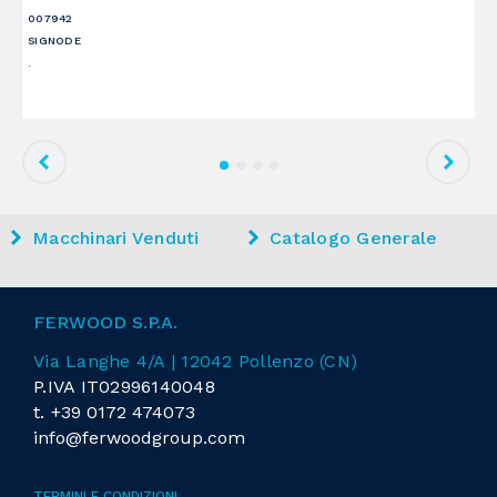
PA
007942
EM
SIGNODE
Di
.
Macchinari Venduti
Catalogo Generale
FERWOOD S.P.A.
Via Langhe 4/A | 12042 Pollenzo (CN)
P.IVA IT02996140048
t.
+39 0172 474073
info@ferwoodgroup.com
TERMINI E CONDIZIONI