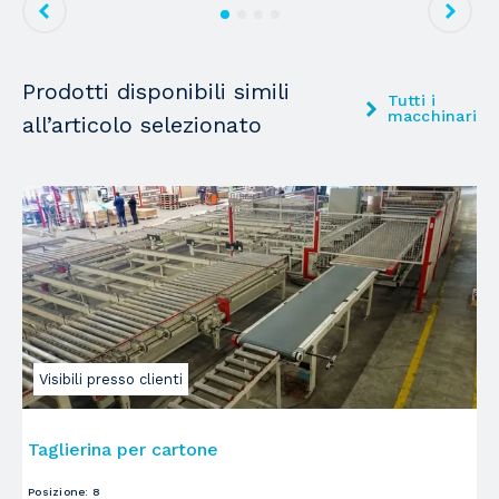
Prodotti disponibili simili
Tutti i
macchinari
all’articolo selezionato
Visibili presso clienti
Taglierina per cartone
T
00
Posizione
:
8