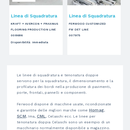
Linea di Squadratura
Linea di Squadratura
KRAFT + AVERCON + FRAXINUS
FERWOOD CUSTOMIZED
FLOORING PRODUCTION LINE
FW DET LINE
008686
007975
Disponibilità
:
immediata
Le linee di squadratura e tenonatura doppie
servono per la squadratura, il dimensionamento e la
profilatura dei bordi nella produzione di pavimenti,
porte, frontali, pannelli e componenti.
Ferwood dispone di macchine usate, ricondizionate
Homag
e garantite delle migliori marche come
,
SCM
CML
, Ima,
, Celaschi ecc. Le linee per
tenonatura doppia Celaschi sono un esempio di un
macchinario normalmente disponibile a magazzino.