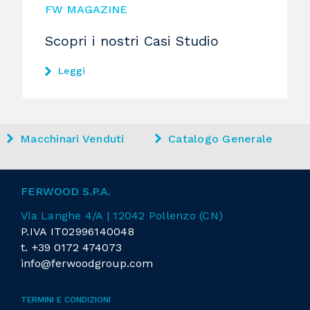
FW MAGAZINE
Scopri i nostri Casi Studio
Leggi
Macchinari Venduti
Catalogo Generale
FERWOOD S.P.A.
Via Langhe 4/A | 12042 Pollenzo (CN)
P.IVA IT02996140048
t.
+39 0172 474073
info@ferwoodgroup.com
TERMINI E CONDIZIONI