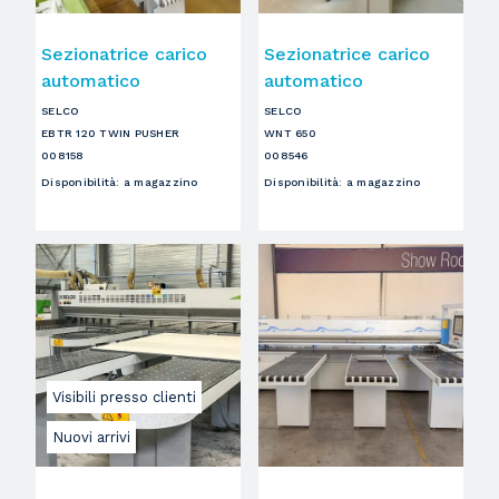
Sezionatrice carico
Sezionatrice carico
automatico
automatico
SELCO
SELCO
EBTR 120 TWIN PUSHER
WNT 650
008158
008546
Disponibilità
:
a magazzino
Disponibilità
:
a magazzino
Visibili presso clienti
Nuovi arrivi