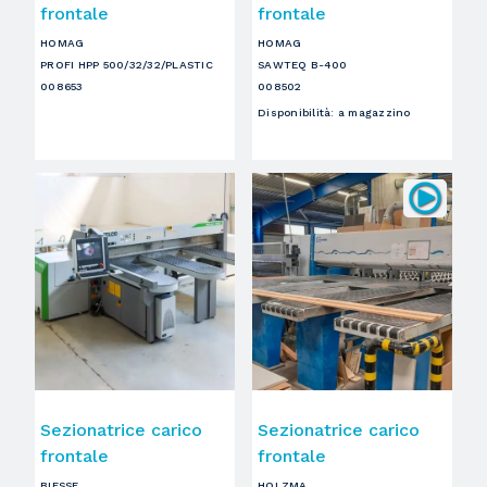
frontale
frontale
HOMAG
HOMAG
PROFI HPP 500/32/32/PLASTIC
SAWTEQ B-400
008653
008502
Disponibilità
:
a magazzino
Sezionatrice carico
Sezionatrice carico
frontale
frontale
BIESSE
HOLZMA