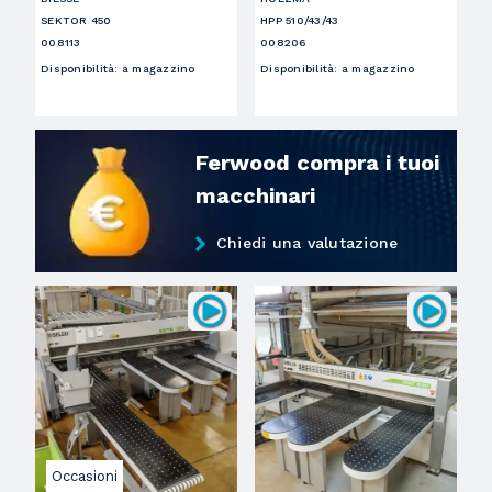
SEKTOR 450
HPP 510/43/43
008113
008206
Disponibilità
:
a magazzino
Disponibilità
:
a magazzino
Ferwood compra i tuoi
macchinari
Chiedi una valutazione
Occasioni