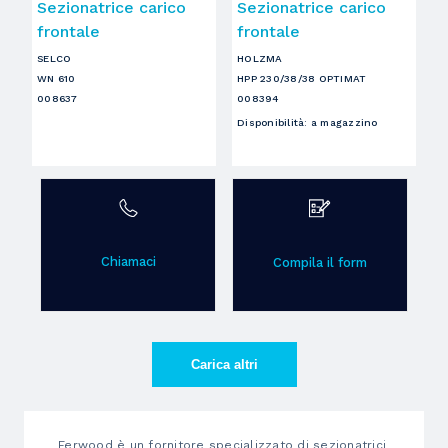
Sezionatrice carico
Sezionatrice carico
frontale
frontale
SELCO
HOLZMA
WN 610
HPP 230/38/38 OPTIMAT
008637
008394
Disponibilità
:
a magazzino
Chiamaci
Compila il form
Carica altri
Ferwood è un fornitore specializzato di sezionatrici