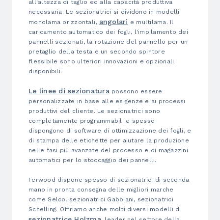
all'altezza di taglio ed alla capacità produttiva
necessaria. Le sezionatrici si dividono in modelli
angolari
monolama orizzontali,
e multilama. Il
caricamento automatico dei fogli, l'impilamento dei
pannelli sezionati, la rotazione del pannello per un
pretaglio della testa e un secondo spintore
flessibile sono ulteriori innovazioni e opzionali
disponibili.
Le linee di sezionatura
possono essere
personalizzate in base alle esigenze e ai processi
produttivi del cliente. Le sezionatrici sono
completamente programmabili e spesso
dispongono di software di ottimizzazione dei fogli, e
di stampa delle etichette per aiutare la produzione
nelle fasi più avanzate del processo e di magazzini
automatici per lo stoccaggio dei pannelli.
Ferwood dispone spesso di sezionatrici di seconda
mano in pronta consegna delle migliori marche
come Selco, sezionatrici Gabbiani, sezionatrici
Schelling. Offriamo anche molti diversi modelli di
sezionatrice Holzma
, leader nel settore della