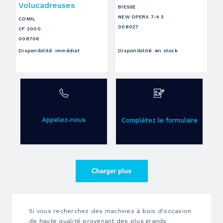
Volucadreuses
BIESSE
NEW OPERA 7-4.3
COMIL
008027
CF 2000
008706
Disponibilité
:
immédiat
Disponibilité
:
en stock
Appelez-nous
Complétez le formulaire
Charger plus
Si vous recherchez des machines à bois d'occasion
de haute qualité provenant des plus grands