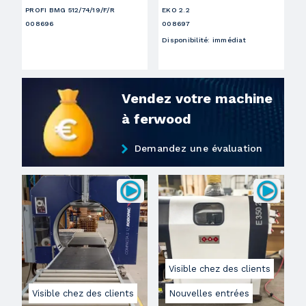
PROFI BMG 512/74/19/F/R
EKO 2.2
008696
008697
Disponibilité
:
immédiat
Vendez votre machine
à ferwood
Demandez une évaluation
Visible chez des clients
Visible chez des clients
Nouvelles entrées