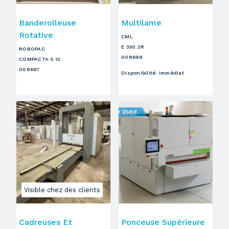
Banderolleuse
Multilame
Rotative
CML
E 350 2R
ROBOPAC
008699
COMPACTA S 12
008667
Disponibilité
:
immédiat
Visible chez des clients
Cadreuses Et
Ponceuse Supérieure