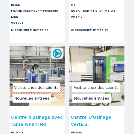
BIELE
MB
FRAME ASSEMBLY + PRESSING
ROBA TECH RT13-D4-RT-DB
LINE
008710
008708
Disponibilité
:
immédiat
Disponibilité
:
immédiat
Visible chez des clients
Visible chez des clients
Nouvelles entrées
Nouvelles entrées
Centre d'usinage avec
Centre D'Usinage
table NESTING
Vertical
HOMAG
BREMA