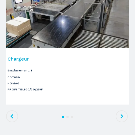
Chargeur
P
Emplacement
:
1
Em
007689
00
HOMAG
H
PROFI TBL100/20/25/F
PR