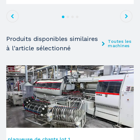
Produits disponibles similaires
Toutes les
machines
à l'article sélectionné
plaqueuse de chants lot 1
p