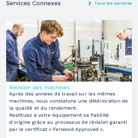
Services Connexes
Tous les services
Révision des machines
M
Après des années de travail sur les mêmes
L
machines, nous constatons une détérioration de
é
la qualité et du rendement.
d
Restituez à votre équipement sa fiabilité
p
d'origine grâce au processus de révision garanti
par le certificat « Ferwood Approved ».