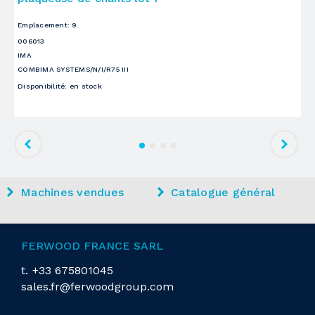
00
Emplacement
:
9
H
006013
PR
IMA
Di
COMBIMA SYSTEMS/N/I/R75 III
Disponibilité
:
en stock
Machines vendues
Catalogue général
FERWOOD FRANCE SARL
t.
+33 675801045
sales.fr@ferwoodgroup.com