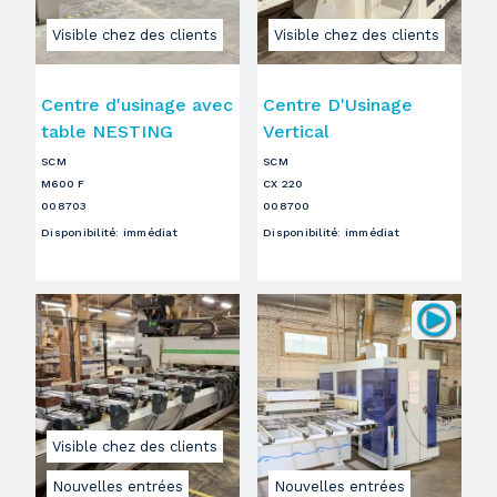
Visible chez des clients
Visible chez des clients
Centre d'usinage avec
Centre D'Usinage
table NESTING
Vertical
SCM
SCM
M600 F
CX 220
008703
008700
Disponibilité
:
immédiat
Disponibilité
:
immédiat
Visible chez des clients
Nouvelles entrées
Nouvelles entrées