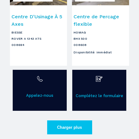
Centre D'Usinage À 5
Centre de Percage
Axes
flexible
BIESSE
HOMAG
ROVER A 1343 ATS
BHX 500
008694
008608
Disponibilité
:
immédiat
Appelez-nous
Complétez le formulaire
Charger plus