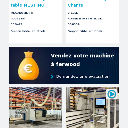
table NESTING
Chants
MECANUMERIC
BIESSE
PLUS 3115
ROVER B 1984 G EDGE
008497
008389
Disponibilité
:
en stock
Disponibilité
:
en stock
Vendez votre machine
à ferwood
Demandez une évaluation