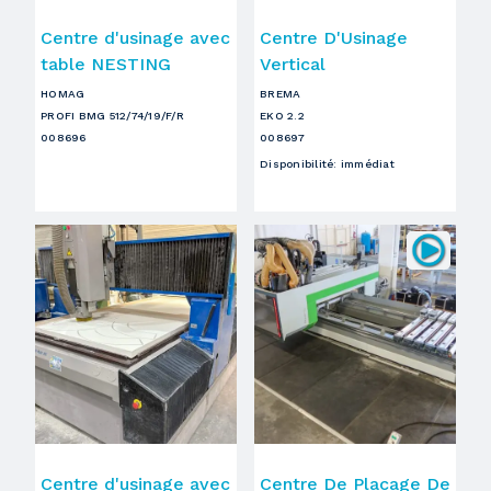
Centre d'usinage avec
Centre D'Usinage
table NESTING
Vertical
HOMAG
BREMA
PROFI BMG 512/74/19/F/R
EKO 2.2
008696
008697
Disponibilité
:
immédiat
Centre d'usinage avec
Centre De Placage De