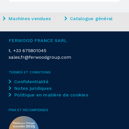
Machines vendues
Catalogue général
FERWOOD FRANCE SARL
t.
+33 675801045
sales.fr@ferwoodgroup.com
TERMES ET CONDITIONS
Confidentialité
Notes juridiques
Politique en matière de cookies
PRIX ET RÉCOMPENSES