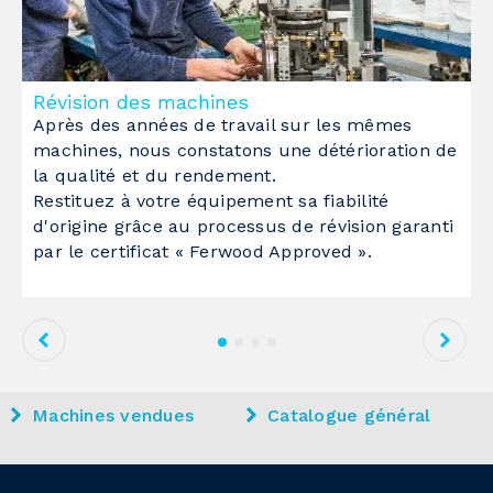
Groupes opérateurs dans la zone de calibrage
côté gauche
1
Révision des machines
M
1
Après des années de travail sur les mêmes
L
machines, nous constatons une détérioration de
é
Groupe
la qualité et du rendement.
d
double déchiqueteur supérieur et inférieur
Restituez à votre équipement sa fiabilité
p
Modèle constructeur
KD 11
d'origine grâce au processus de révision garanti
par le certificat « Ferwood Approved ».
puissance moteur
4.5 KW
nb tr/min.
6000 RPM
Caractéristiques techniques identiques à celles
du côté gauche
Machines vendues
Catalogue général
Magasin pour bobine de chant