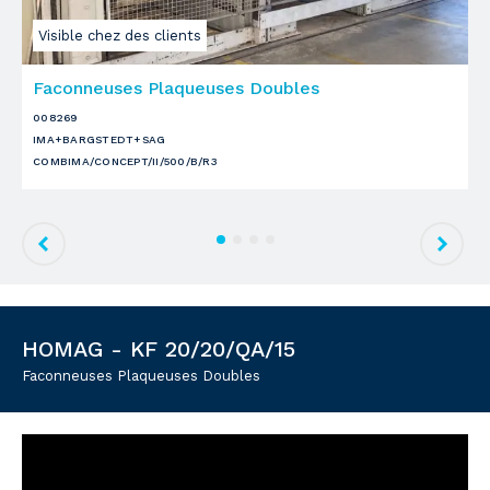
Visible chez des clients
Faconneuses Plaqueuses Doubles
F
008269
0
IMA+BARGSTEDT+SAG
I
COMBIMA/CONCEPT/II/500/B/R3
C
D
HOMAG - KF 20/20/QA/15
Faconneuses Plaqueuses Doubles