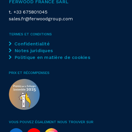
FERWOOD FRANCE SARL
Nb de positions
24
t.
+33 675801045
Système d'encollage
sales.fr@ferwoodgroup.com
bac à colle pour colle thermofusible
TERMES ET CONDITIONS
bac à colle pour colle polyuréthane
Confidentialité
Notes juridiques
préfuseur pour colle thermofusible
Politique en matière de cookies
préfuseur pour colle polyuréthane
PRIX ET RÉCOMPENSES
Groupe de pression du chant à rouleaux
Nb de rouleaux de pression
6
Groupes opérateurs dans la zone de placage
9
1
VOUS POUVEZ ÉGALEMENT NOUS TROUVER SUR
Groupe
de coupe en bout