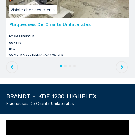
Visible chez des clients
Plaqueuses De Chants Unilaterales
P
0
Emplacement
:
3
B
007840
H
IMA
D
COMBIMA SYSTEM/I/R75/1170/F/R3
Disponibilité
:
immédiat
BRANDT - KDF 1230 HIGHFLEX
Plaqueuses De Chants Unilaterales