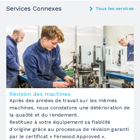
Services Connexes
Tous les services
Pression avec
roulettes folles
Groupes opérateurs dans la zone de calibrage
1
1
Groupe
groupe rectificateur
Système d'encollage
bac à colle pour colle thermofusible
Groupe de pression du chant à rouleaux
Révision des machines
M
Nb de rouleaux de pression
Après des années de travail sur les mêmes
3
L
machines, nous constatons une détérioration de
é
Groupes opérateurs dans la zone de placage
6
la qualité et du rendement.
d
Restituez à votre équipement sa fiabilité
p
1
d'origine grâce au processus de révision garanti
par le certificat « Ferwood Approved ».
Groupe
de coupe en bout