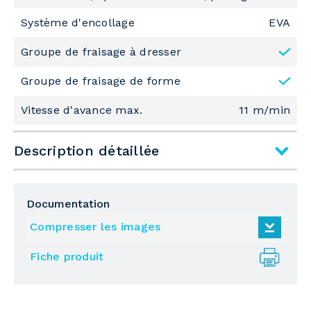
Système d'encollage
EVA
Groupe de fraisage à dresser
Groupe de fraisage de forme
Vitesse d'avance max.
11 m/min
Description détaillée
Sous famille
Plaqueuses De Chants Unilaterales
Documentation
Épaisseur min. du chant
0.4 mm
Compresser les images
Épaisseur max. du chant
3 mm
Fiche produit
Vitesse d'avance max.
11 m/min
Pression supérieure