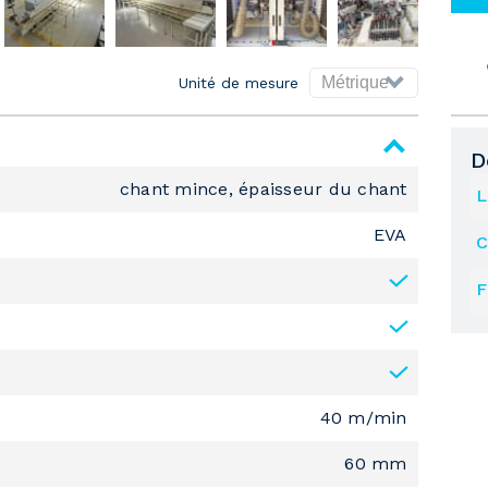
Unité de mesure
D
chant mince, épaisseur du chant
L
EVA
C
F
40 m/min
60 mm