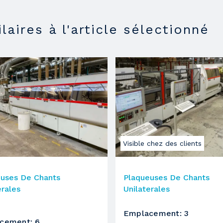
12000 RPM
laires à l'article sélectionné
toupie
MX80 SOFT
7 KW
12000 RPM
Visible chez des clients
groupe rectificateur
euses De Chants
Plaqueuses De Chants
erales
Unilaterales
RT-H
Emplacement
:
3
cement
:
6