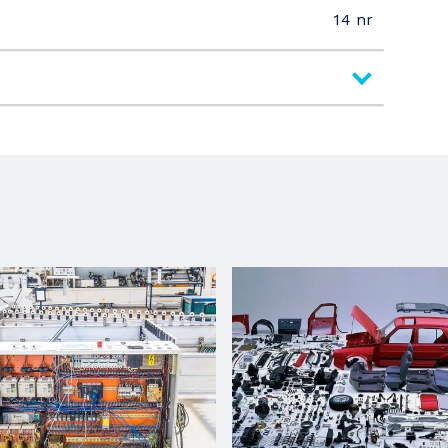
14 nr
Plaqueuses De Chants Unilaterales
Softforming
10 mm
60 mm
95 mm
220 mm
0.45 mm
3 mm