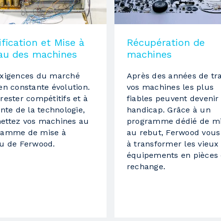
40 m/min
fication et Mise à
Récupération de
courroie vulcanisée
au des machines
machines
exigences du marché
Après des années de tra
en constante évolution.
vos machines les plus
rester compétitifs et à
fiables peuvent devenir
3
inte de la technologie,
handicap. Grâce à un
ettez vos machines au
programme dédié de m
ramme de mise à
au rebut, Ferwood vous
au de Ferwood.
à transformer les vieux
toupie
équipements en pièces
MX80 SOFT
rechange.
7 KW