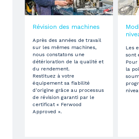
Vitesse d'avance max.
Pression supérieure
Révision des machines
Modi
Pression avec
nive
Après des années de travail
Guide d'appui du panneau
sur les mêmes machines,
Les 
avec positionnement à partir du CN
nous constatons une
sont 
détérioration de la qualité et
Pour 
Groupes opérateurs dans la zone de calibrage
du rendement.
la po
Restituez à votre
soum
1
équipement sa fiabilité
prog
d'origine grâce au processus
nive
Groupe
de révision garanti par le
Modèle fabricant
certificat « Ferwood
Approved ».
intervention temporisée
puissance moteur