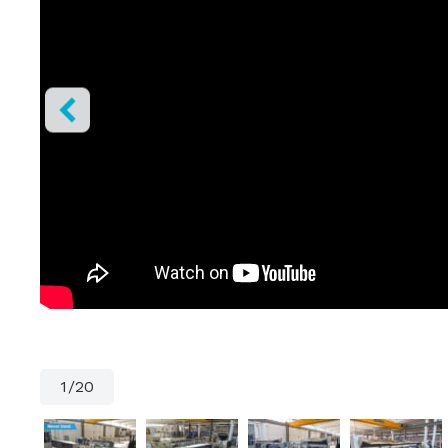
1
/
20