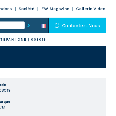
ndons
Société
FW Magazine
Gallerie Video
Contactez-Nous
TEFANI ONE
|
008019
ode
08019
arque
CM