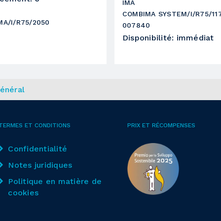
IMA
4 KW
COMBIMA SYSTEM/I/R75/11
A/I/R75/2050
007840
9000 RPM
6
Disponibilité
:
immédiat
énéral
6
TERMES ET CONDITIONS
PRIX ET RÉCOMPENSES
Confidentialité
Notes juridiques
Politique en matière de
cookies
6