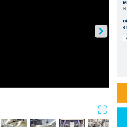
M
N
Di
e