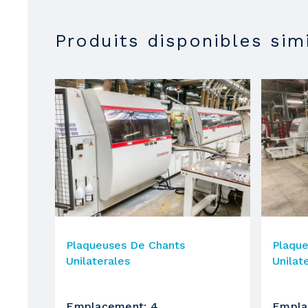
n° tr/min.
Produits disponibles simi
2
Groupe
Modèle fabricant
intervention temporisée
puissance moteur
n° tr/min.
3
Groupe
Plaqueuses De Chants
Plaqu
Unilaterales
Unilat
Modèle fabricant
intervention temporisée
Emplacement
:
4
Empla