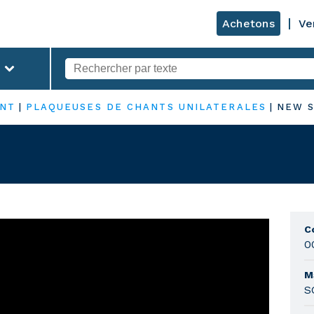
Achetons
Ve
ANT
|
PLAQUEUSES DE CHANTS UNILATERALES
|
NEW S
C
0
M
S