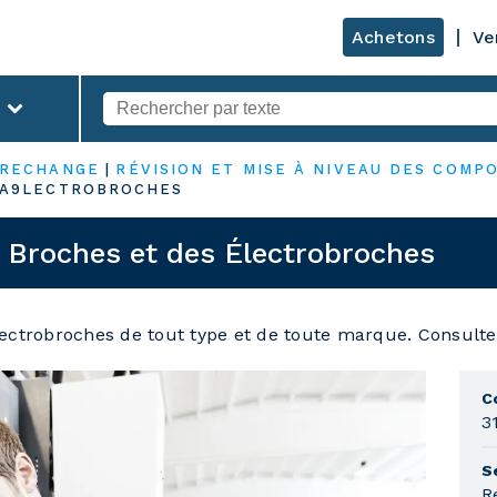
Achetons
Ve
 RECHANGE
|
RÉVISION ET MISE À NIVEAU DES COMP
%A9LECTROBROCHES
s Broches et des Électrobroches
électrobroches de tout type et de toute marque. Consult
C
3
S
R