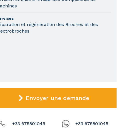
achines
ervices
éparation et régénération des Broches et des
lectrobroches
Envoyer une demande
+33 675801045
+33 675801045