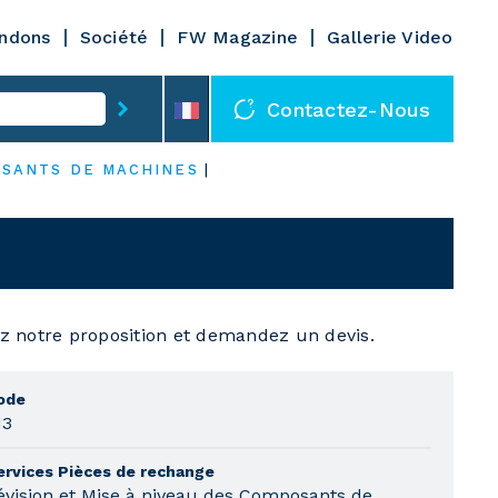
ndons
Société
FW Magazine
Gallerie Video
Contactez-Nous
OSANTS DE MACHINES
|
ez notre proposition et demandez un devis.
ode
13
ervices Pièces de rechange
évision et Mise à niveau des Composants de