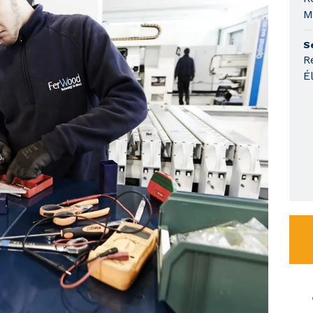
M
S
R
É