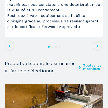
machines, nous constatons une détérioration de
é
Type de plan de travail
la qualité et du rendement.
d
en aluminium
Restituez à votre équipement sa fiabilité
p
Pompe à vide
d'origine grâce au processus de révision garanti
par le certificat « Ferwood Approved ».
Nb pompes
2
Capacité unitaire
250 m3/h
Groupe de perçage
1
1
Produits disponibles similaires
Toutes les
Groupe
supérieur
machines
à l'article sélectionné
Broches pour perçages verticaux
12
Broches pour perçages horizontaux dans le
sens "X"
4