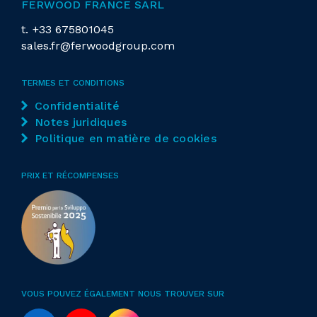
FERWOOD FRANCE SARL
t.
+33 675801045
Groupe
supérieur
sales.fr@ferwoodgroup.com
Groupe lame
TERMES ET CONDITIONS
Groupe
fixe pour réaliser des rainures dans la
Confidentialité
direction X
Notes juridiques
Politique en matière de cookies
Magasin d'outils
2
1
PRIX ET RÉCOMPENSES
Nb de positions
19
Outils
positionné sur le côté de la machine
2
VOUS POUVEZ ÉGALEMENT NOUS TROUVER SUR
Nb de positions
1 (only for aggregates)