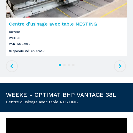
Centre d'usinage avec table NESTING
C
007601
0
WEEKE
S
VANTAGE 200
P
Disponibilité
:
en stock
D
WEEKE - OPTIMAT BHP VANTAGE 38L
Centre d'usinage avec table NESTING