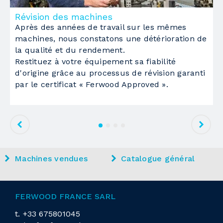
Révision des machines
M
Plan de travail
Nesting
Après des années de travail sur les mêmes
L
machines, nous constatons une détérioration de
é
Nb de tables
1
la qualité et du rendement.
d
Restituez à votre équipement sa fiabilité
p
Largeur
2100 mm
d'origine grâce au processus de révision garanti
Longueur
3700 mm
par le certificat « Ferwood Approved ».
Type de plan de travail
en bakélite
Pompe à vide
Nb pompes
1
Machines vendues
Catalogue général
Capacité unitaire
300 m3/h
Groupe de perçage
1
FERWOOD FRANCE SARL
1
t.
+33 675801045