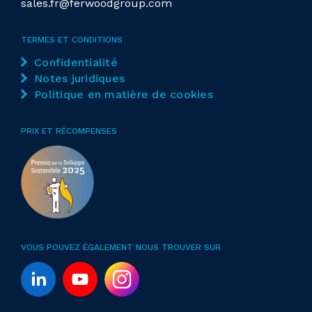
sales.fr@ferwoodgroup.com
Groupe
supérieur
Broches pour perçages verticaux
25
TERMES ET CONDITIONS
Confidentialité
Broches pour perçages horizontaux dans le
Notes juridiques
sens "X"
4
Politique en matière de cookies
Broches pour perçages horizontaux dans le
PRIX ET RÉCOMPENSES
sens "Y"
2
Groupes de fraisage
1
1
Groupe
supérieur
VOUS POUVEZ ÉGALEMENT NOUS TROUVER SUR
Nb d'axes contrôlés
4
Changement d'outils automatique